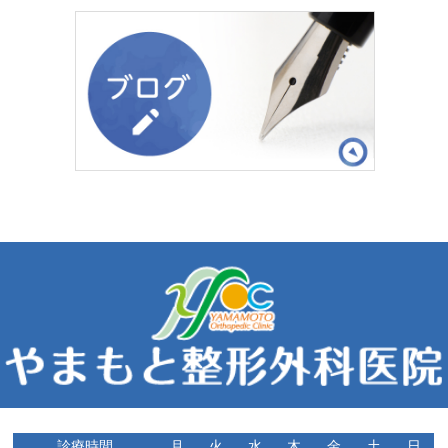
診療時間
月
火
水
木
金
土
日