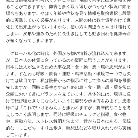
ることができますが、弊害も多く取り返しがつかない状況に陥る
場合もあります。やはり年齢や症状を見て情報を取捨選択し段階
的に実践していく必要があります。人間の体は数十億年かけて進
化して出来上がっていますから、使い方を間違うとやはり壊れて
しまい、変形や痛みのために長生きはしても動き回れる健康寿命
が短くなってしまいます。
グローバル化の時代、外国から物や情報が流れ込んで来ます
が、日本人の体質に合っているのか疑問に思うことがあります。
日本には人が生きるため大事な息・食・動・想・環の思想があり
ます。すなわち呼吸・飲食・運動・精神活動・環境で一つでも欠
けては駄目です。私は院長からの指示に対して痛みの緩和を最優
先しますが、同時に長生きするための息・食・動・想・環を常に
念頭において常にバランスを見ています。具体的には、環境に負
けて転び寝たきりにならないように姿勢や歩き方をみます。患者
様には「これでいけるねん」と嫌われますが、将来的なことを考
えしつこく説明します。同時に呼吸のチェックと指導、食べ物
や、運動方法、ストレス解消方法まで、昔から日本にある、伝統
的な しこだち、すり足歩き、瞑想法などを取り入れながら実施
しています。