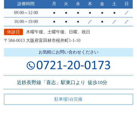
診療時間
月
火
水
木
金
土
日
09:00～12:00
●
●
●
●
●
●
／
16:00～19:00
●
●
●
／
●
／
／
休診日
木曜午後、土曜午後、日曜、祝日
〒584-0013
大阪府富田林市桜井町1-1-10
お気軽にお問い合わせください
近鉄長野線
「喜志」駅東口より
徒歩10分
駐車場5台完備